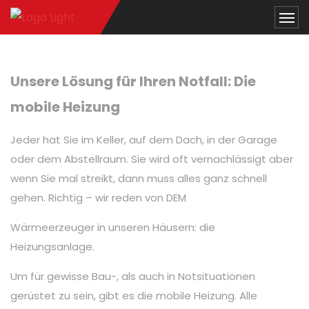
Unsere Lösung für Ihren Notfall: Die
mobile Heizung
Jeder hat Sie im Keller, auf dem Dach, in der Garage
oder dem Abstellraum. Sie wird oft vernachlässigt aber
wenn Sie mal streikt, dann muss alles ganz schnell
gehen. Richtig – wir reden von DEM
Wärmeerzeuger in unseren Häusern: die
Heizungsanlage.
Um für gewisse Bau-, als auch in Notsituationen
gerüstet zu sein, gibt es die mobile Heizung. Alle