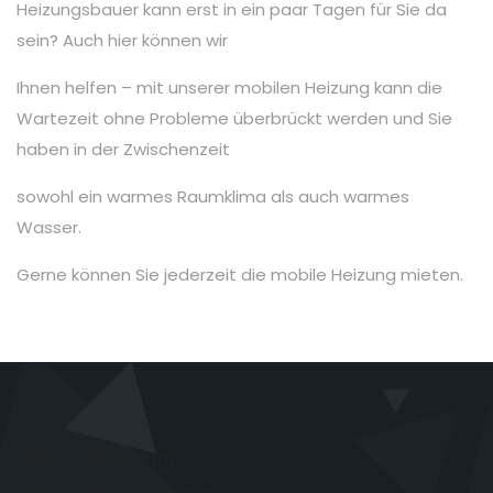
Heizungsbauer kann erst in ein paar Tagen für Sie da
sein? Auch hier können wir
Ihnen helfen – mit unserer mobilen Heizung kann die
Wartezeit ohne Probleme überbrückt werden und Sie
haben in der Zwischenzeit
sowohl ein warmes Raumklima als auch warmes
Wasser.
Gerne können Sie jederzeit die mobile Heizung mieten.
AGB & Impressum